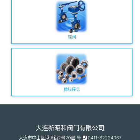
蝶阀
橡胶接头
大连新昭和阀门有限公司
大连市中山区港湾街2号20层I号
0411-82224067