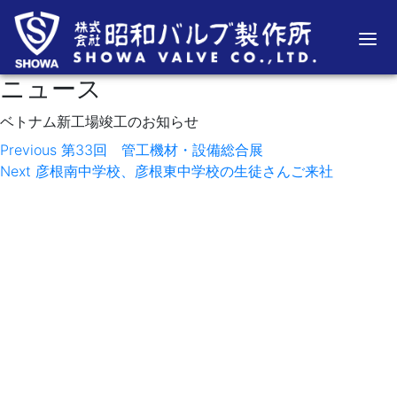
ニュース
ベトナム新工場竣工のお知らせ
投
Previous
Previous
第33回 管工機材・設備総合展
Next
post:
Next
彦根南中学校、彦根東中学校の生徒さんご来社
稿
post:
ナ
ビ
ゲ
ー
シ
ョ