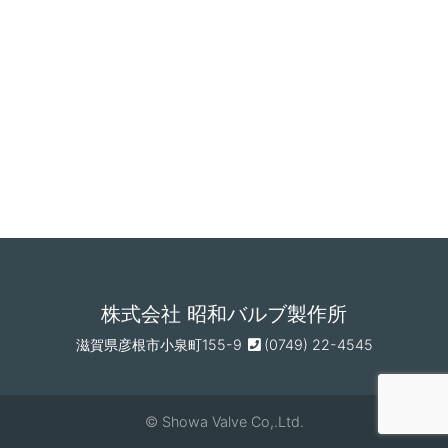
ン
株式会社 昭和バルブ製作所
滋賀県彦根市小泉町155-9
(0749) 22-4545
© Showa Valve Co,.Ltd.