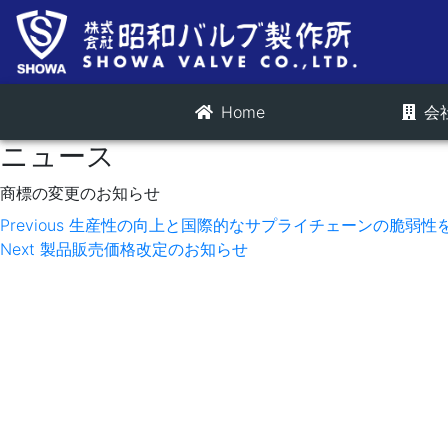
Home
会
ニュース
商標の変更のお知らせ
投
Previous
Previous
生産性の向上と国際的なサプライチェーンの脆弱性
Next
post:
Next
製品販売価格改定のお知らせ
稿
post:
ナ
ビ
ゲ
ー