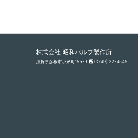
シ
ョ
ン
株式会社 昭和バルブ製作所
滋賀県彦根市小泉町155-9
(0749) 22-4545