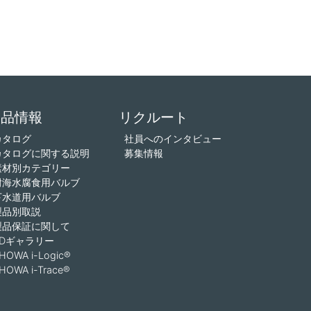
製品情報
リクルート
カタログ
社員へのインタビュー
カタログに関する説明
募集情報
素材別カテゴリー
耐海水腐食用バルブ
下水道用バルブ
製品別取説
製品保証に関して
3Dギャラリー
HOWA i-Logic®
HOWA i-Trace®