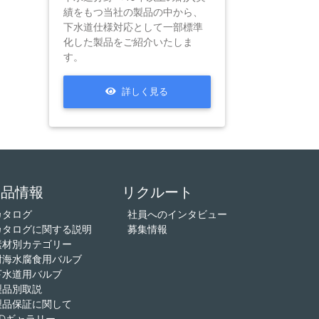
績をもつ当社の製品の中から、
下水道仕様対応として一部標準
化した製品をご紹介いたしま
す。
詳しく見る
製品情報
リクルート
カタログ
社員へのインタビュー
カタログに関する説明
募集情報
素材別カテゴリー
耐海水腐食用バルブ
下水道用バルブ
製品別取説
製品保証に関して
3Dギャラリー